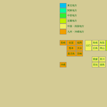
東北地方
関東地方
中部地方
近畿地方
中国・四国地方
九州・沖縄地方
長崎
佐賀
福岡
島根
鳥取
山口
熊本
大分
広島
岡山
鹿児島
宮崎
愛媛
香川
沖縄
高知
徳島