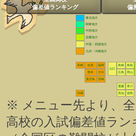
偏差値ランキング
偏
東北地方
関東地方
中部地方
近畿地方
中国・四国地方
九州・沖縄地方
長崎
佐賀
福岡
島根
鳥取
山口
熊本
大分
広島
岡山
鹿児島
宮崎
愛媛
香川
沖縄
高知
徳島
※ メニュー先より、
高校の入試偏差値ラン