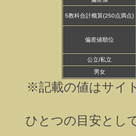
5教科合計概算(250点満点)
偏差値順位
公立/私立
男女
※記載の値はサイ
ひとつの目安とし