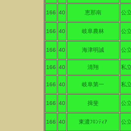
166
40
恵那南
公
166
40
岐阜農林
公
166
40
海津明誠
公
166
40
清翔
私
166
40
岐阜第一
私
166
40
揖斐
公
166
40
東濃ﾌﾛﾝﾃｨｱ
公