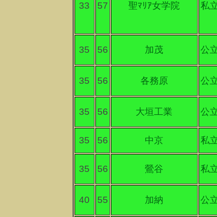
33
57
聖ﾏﾘｱ女学院
私
35
56
加茂
公
35
56
各務原
公
35
56
大垣工業
公
35
56
中京
私
35
56
鶯谷
私
40
55
加納
公