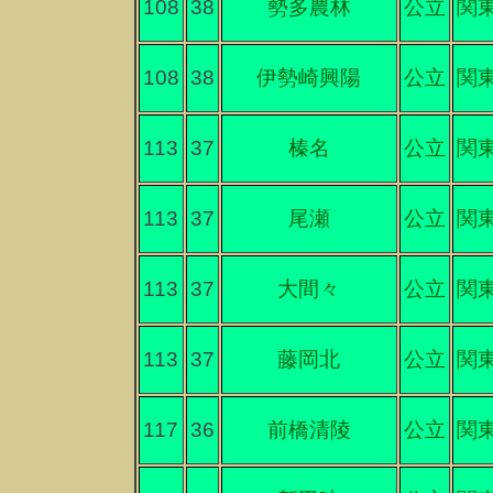
108
38
勢多農林
公立
関
108
38
伊勢崎興陽
公立
関
113
37
榛名
公立
関
113
37
尾瀬
公立
関
113
37
大間々
公立
関
113
37
藤岡北
公立
関
117
36
前橋清陵
公立
関