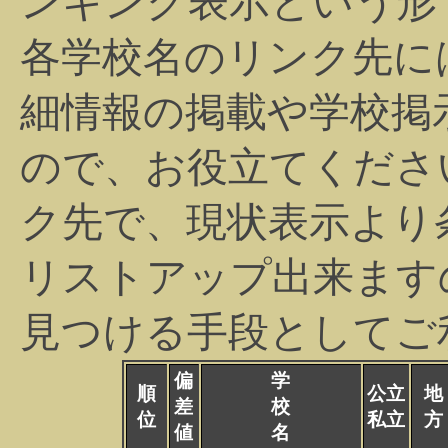
ンキング表示という形
各学校名のリンク先に
細情報の掲載や学校掲
ので、お役立てくださ
ク先で、現状表示より
リストアップ出来ます
見つける手段としてご
偏
学
順
公立
地
差
校
位
私立
方
値
名