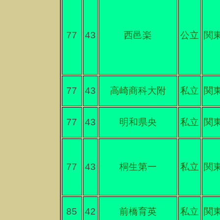
77
43
西邑楽
公立
関
77
43
高崎商科大附
私立
関
77
43
明和県央
私立
関
77
43
桐生第一
私立
関
85
42
前橋育英
私立
関