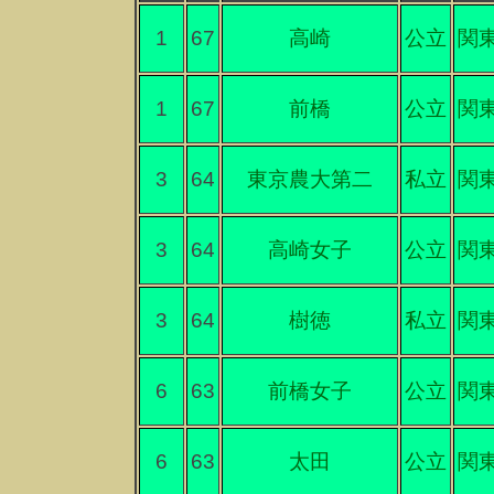
1
67
高崎
公立
関
1
67
前橋
公立
関
3
64
東京農大第二
私立
関
3
64
高崎女子
公立
関
3
64
樹徳
私立
関
6
63
前橋女子
公立
関
6
63
太田
公立
関