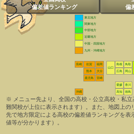
偏差値ランキング
偏
東北地方
関東地方
中部地方
近畿地方
中国・四国地方
九州・沖縄地方
長崎
佐賀
福岡
島根
鳥取
山口
熊本
大分
広島
岡山
鹿児島
宮崎
愛媛
香川
沖縄
高知
徳島
※ メニュー先より、全国の高校・公立高校・私
難関校が上位に表示されます）。また、地図上の
先で地方限定による高校の偏差値ランキングを表
値等が分かります）。