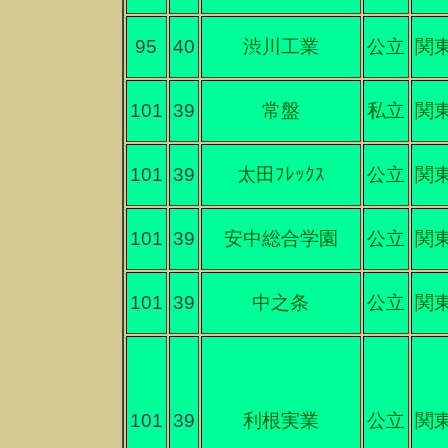
95
40
渋川工業
公立
関
101
39
常盤
私立
関
101
39
太田ﾌﾚｯｸｽ
公立
関
101
39
安中総合学園
公立
関
101
39
中之条
公立
関
101
39
利根実業
公立
関