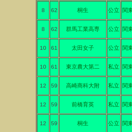
8
62
桐生
公立
関
8
62
群馬工業高専
公立
関
10
61
太田女子
公立
関
10
61
東京農大第二
私立
関
12
59
高崎商科大附
私立
関
12
59
前橋育英
私立
関
12
59
桐生
公立
関