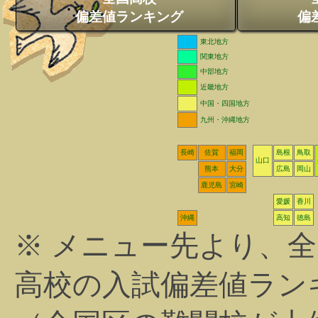
偏差値ランキング
偏
東北地方
関東地方
中部地方
近畿地方
中国・四国地方
九州・沖縄地方
長崎
佐賀
福岡
島根
鳥取
山口
熊本
大分
広島
岡山
鹿児島
宮崎
愛媛
香川
沖縄
高知
徳島
※ メニュー先より、
高校の入試偏差値ラン