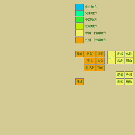
東北地方
関東地方
中部地方
近畿地方
中国・四国地方
九州・沖縄地方
長崎
佐賀
福岡
島根
鳥取
山口
熊本
大分
広島
岡山
鹿児島
宮崎
愛媛
香川
沖縄
高知
徳島