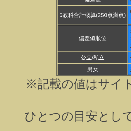
5教科合計概算(250点満点)
偏差値順位
公立/私立
男女
※記載の値はサイ
ひとつの目安とし