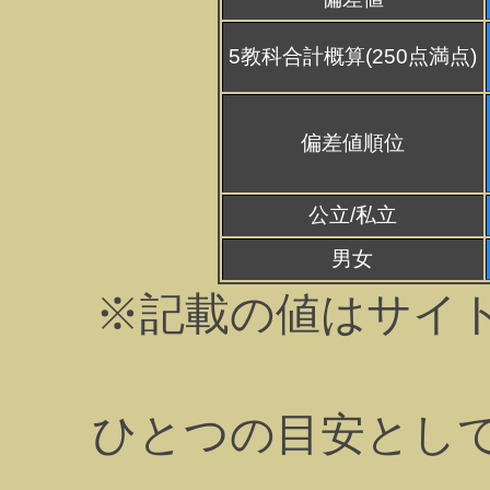
5教科合計概算(250点満点)
偏差値順位
公立/私立
男女
※記載の値はサイ
ひとつの目安とし