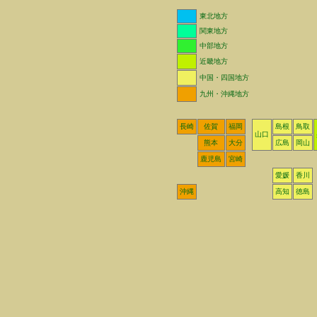
東北地方
関東地方
中部地方
近畿地方
中国・四国地方
九州・沖縄地方
長崎
佐賀
福岡
島根
鳥取
山口
熊本
大分
広島
岡山
鹿児島
宮崎
愛媛
香川
沖縄
高知
徳島