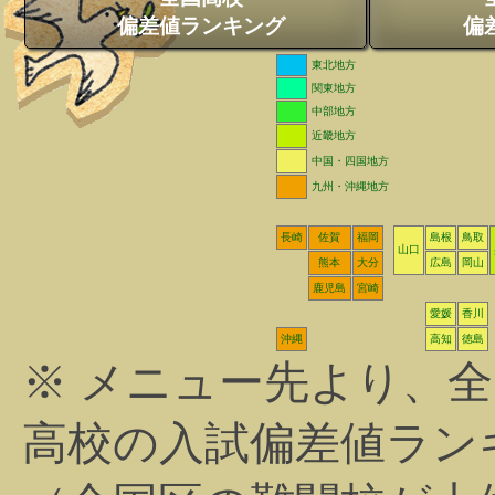
偏差値ランキング
偏
東北地方
関東地方
中部地方
近畿地方
中国・四国地方
九州・沖縄地方
長崎
佐賀
福岡
島根
鳥取
山口
熊本
大分
広島
岡山
鹿児島
宮崎
愛媛
香川
沖縄
高知
徳島
※ メニュー先より、
高校の入試偏差値ラン