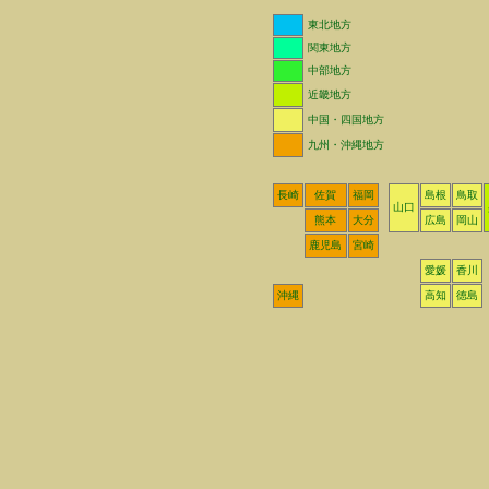
東北地方
関東地方
中部地方
近畿地方
中国・四国地方
九州・沖縄地方
長崎
佐賀
福岡
島根
鳥取
山口
熊本
大分
広島
岡山
鹿児島
宮崎
愛媛
香川
沖縄
高知
徳島