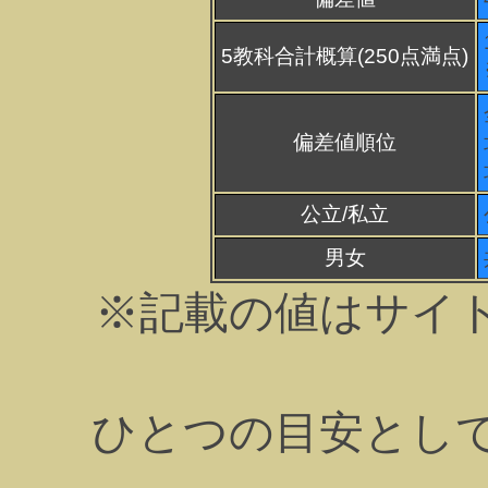
5教科合計概算(250点満点)
偏差値順位
公立/私立
男女
※記載の値はサイ
ひとつの目安とし