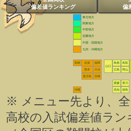
偏差値ランキング
偏
東北地方
関東地方
中部地方
近畿地方
中国・四国地方
九州・沖縄地方
長崎
佐賀
福岡
島根
鳥取
山口
熊本
大分
広島
岡山
鹿児島
宮崎
愛媛
香川
沖縄
高知
徳島
※ メニュー先より、
高校の入試偏差値ラン