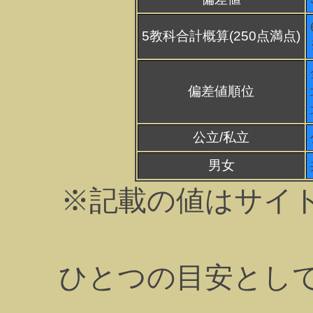
5教科合計概算(250点満点)
偏差値順位
公立/私立
男女
※記載の値はサイ
ひとつの目安とし