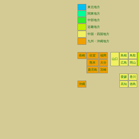
東北地方
関東地方
中部地方
近畿地方
中国・四国地方
九州・沖縄地方
長崎
佐賀
福岡
島根
鳥取
山口
熊本
大分
広島
岡山
鹿児島
宮崎
愛媛
香川
沖縄
高知
徳島