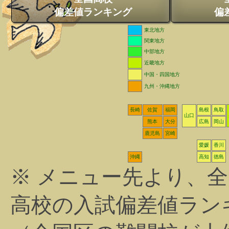
偏差値ランキング
偏
東北地方
関東地方
中部地方
近畿地方
中国・四国地方
九州・沖縄地方
長崎
佐賀
福岡
島根
鳥取
山口
熊本
大分
広島
岡山
鹿児島
宮崎
愛媛
香川
沖縄
高知
徳島
※ メニュー先より、
高校の入試偏差値ラン