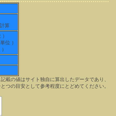
て計算
位 ）
科単位 ）
 ）
※記載の値はサイト独自に算出したデータであり、
ひとつの目安として参考程度にとどめてください。