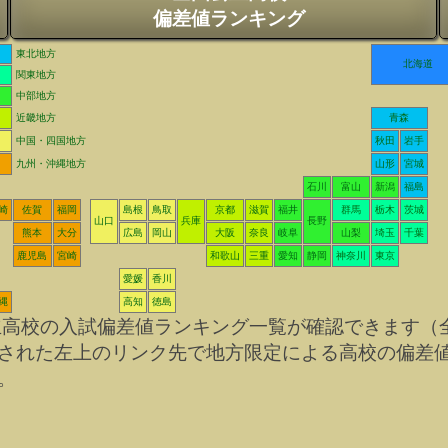
偏差値ランキング
東北地方
北海道
関東地方
中部地方
近畿地方
青森
中国・四国地方
秋田
岩手
九州・沖縄地方
山形
宮城
石川
富山
新潟
福島
崎
佐賀
福岡
島根
鳥取
京都
滋賀
福井
群馬
栃木
茨城
山口
兵庫
長野
熊本
大分
広島
岡山
大阪
奈良
岐阜
山梨
埼玉
千葉
鹿児島
宮崎
和歌山
三重
愛知
静岡
神奈川
東京
愛媛
香川
縄
高知
徳島
立高校の入試偏差値ランキング一覧が確認できます（
された左上のリンク先で地方限定による高校の偏差
。