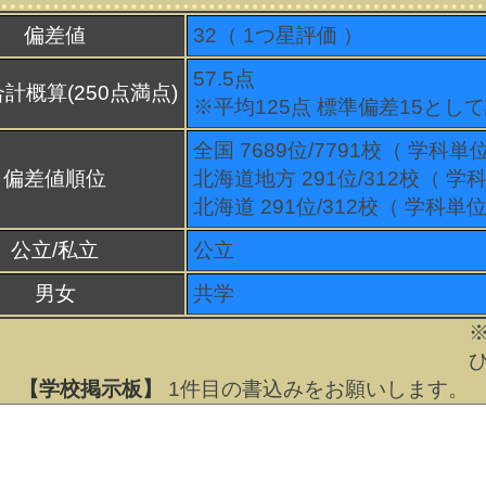
偏差値
32（
1
つ星評価 ）
57.5点
計概算(250点満点)
※平均125点 標準偏差15とし
全国 7689位/7791校（ 学科単
偏差値順位
北海道地方 291位/312校（ 学
北海道 291位/312校（ 学科単位
公立/私立
公立
男女
共学
【学校掲示板】
1
件目の書込みをお願いします。