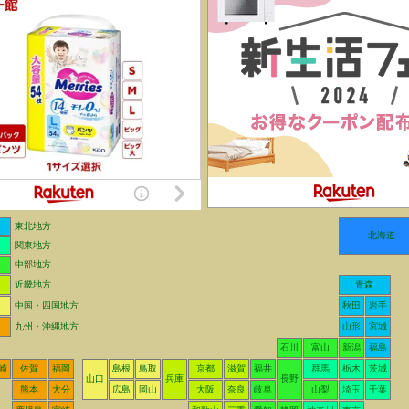
東北地方
北海道
関東地方
中部地方
近畿地方
青森
中国・四国地方
秋田
岩手
九州・沖縄地方
山形
宮城
石川
富山
新潟
福島
崎
佐賀
福岡
島根
鳥取
京都
滋賀
福井
群馬
栃木
茨城
山口
兵庫
長野
熊本
大分
広島
岡山
大阪
奈良
岐阜
山梨
埼玉
千葉