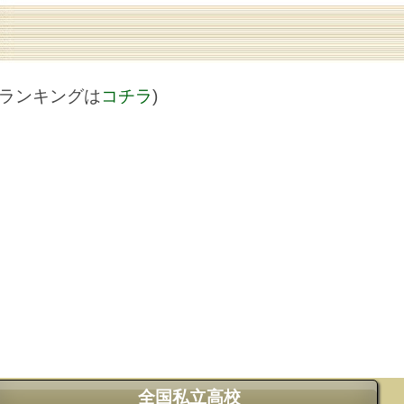
値ランキングは
コチラ
)
全国私立高校