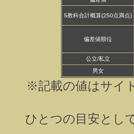
5教科合計概算(250点満点)
偏差値順位
公立/私立
男女
※記載の値はサイ
ひとつの目安とし