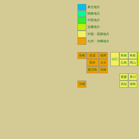
東北地方
関東地方
中部地方
近畿地方
中国・四国地方
九州・沖縄地方
長崎
佐賀
福岡
島根
鳥取
山口
熊本
大分
広島
岡山
鹿児島
宮崎
愛媛
香川
沖縄
高知
徳島