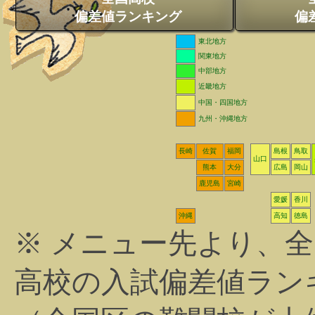
偏差値ランキング
偏
東北地方
関東地方
中部地方
近畿地方
中国・四国地方
九州・沖縄地方
長崎
佐賀
福岡
島根
鳥取
山口
熊本
大分
広島
岡山
鹿児島
宮崎
愛媛
香川
沖縄
高知
徳島
※ メニュー先より、
高校の入試偏差値ラン