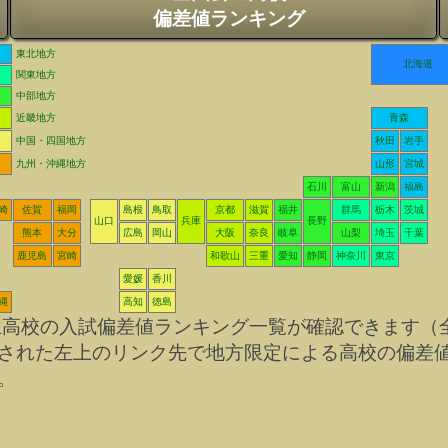
偏差値ランキング
東北地方
北海道
関東地方
中部地方
近畿地方
青森
中国・四国地方
秋田
岩手
九州・沖縄地方
山形
宮城
石川
富山
新潟
福島
崎
佐賀
福岡
島根
鳥取
京都
滋賀
福井
群馬
栃木
茨城
山口
兵庫
長野
熊本
大分
広島
岡山
大阪
奈良
岐阜
山梨
埼玉
千葉
鹿児島
宮崎
和歌山
三重
愛知
静岡
神奈川
東京
愛媛
香川
縄
高知
徳島
立高校の入試偏差値ランキング一覧が確認できます（
された左上のリンク先で地方限定による高校の偏差
。