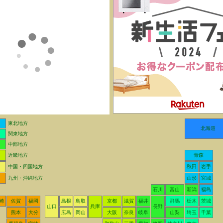
東北地方
北海道
関東地方
中部地方
近畿地方
青森
中国・四国地方
秋田
岩手
九州・沖縄地方
山形
宮城
石川
富山
新潟
福島
崎
佐賀
福岡
島根
鳥取
京都
滋賀
福井
群馬
栃木
茨城
山口
兵庫
長野
熊本
大分
広島
岡山
大阪
奈良
岐阜
山梨
埼玉
千葉