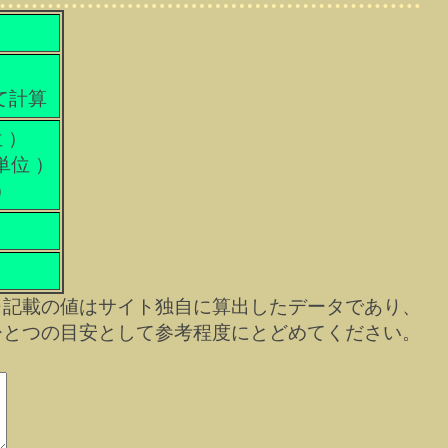
て計算
 ）
単位 ）
）
※記載の値はサイト独自に算出したデータであり、
ひとつの目安として参考程度にとどめてください。