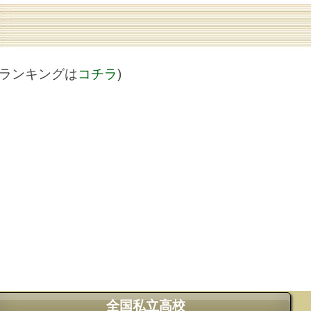
値ランキングは
コチラ
)
全国私立高校