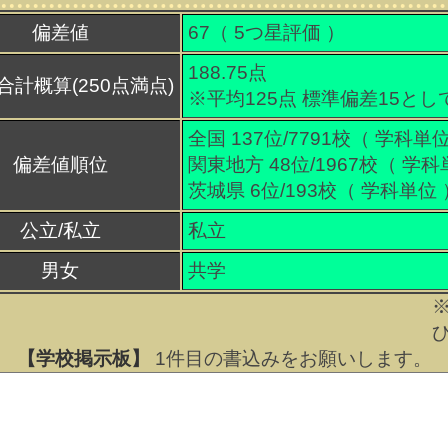
偏差値
67（
5
つ星評価 ）
188.75点
合計概算(250点満点)
※平均125点 標準偏差15とし
全国 137位/7791校（ 学科単位
偏差値順位
関東地方 48位/1967校（ 学科
茨城県 6位/193校（ 学科単位 
公立/私立
私立
男女
共学
【学校掲示板】
1
件目の書込みをお願いします。