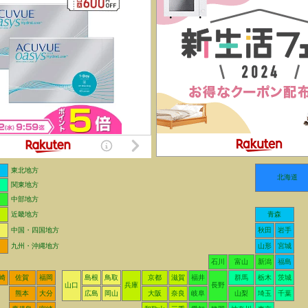
東北地方
北海道
関東地方
中部地方
近畿地方
青森
中国・四国地方
秋田
岩手
九州・沖縄地方
山形
宮城
石川
富山
新潟
福島
崎
佐賀
福岡
島根
鳥取
京都
滋賀
福井
群馬
栃木
茨城
山口
兵庫
長野
熊本
大分
広島
岡山
大阪
奈良
岐阜
山梨
埼玉
千葉