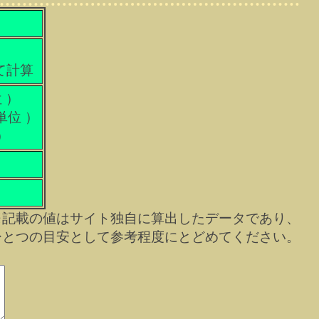
て計算
 ）
単位 ）
）
※記載の値はサイト独自に算出したデータであり、
ひとつの目安として参考程度にとどめてください。