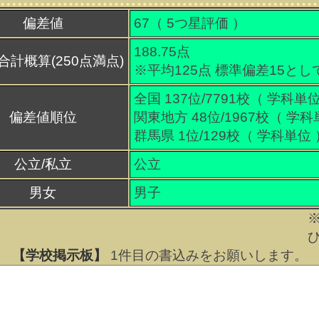
偏差値
67（
5
つ星評価 ）
188.75点
合計概算(250点満点)
※平均125点 標準偏差15とし
全国 137位/7791校（ 学科単位
偏差値順位
関東地方 48位/1967校（ 学科
群馬県 1位/129校（ 学科単位 
公立/私立
公立
男女
男子
【学校掲示板】
1
件目の書込みをお願いします。