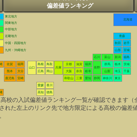
偏差値ランキング
東北地方
北海道
関東地方
中部地方
近畿地方
青森
中国・四国地方
秋田
岩手
九州・沖縄地方
山形
宮城
石川
富山
新潟
福島
崎
佐賀
福岡
島根
鳥取
京都
滋賀
福井
群馬
栃木
茨城
山口
兵庫
長野
熊本
大分
広島
岡山
大阪
奈良
岐阜
山梨
埼玉
千葉
鹿児島
宮崎
和歌山
三重
愛知
静岡
神奈川
東京
愛媛
香川
縄
高知
徳島
立高校の入試偏差値ランキング一覧が確認できます（
された左上のリンク先で地方限定による高校の偏差
。