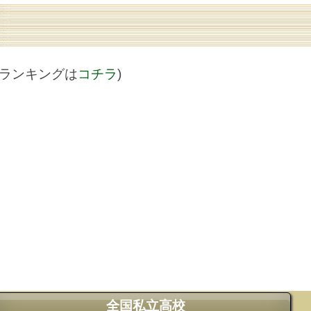
値ランキングは
コチラ
)
全国私立高校