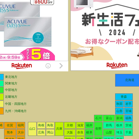
東北地方
北海道
関東地方
中部地方
近畿地方
青森
中国・四国地方
秋田
岩手
九州・沖縄地方
山形
宮城
石川
富山
新潟
福島
崎
佐賀
福岡
島根
鳥取
京都
滋賀
福井
群馬
栃木
茨城
山口
兵庫
長野
熊本
大分
広島
岡山
大阪
奈良
岐阜
山梨
埼玉
千葉