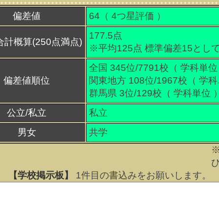
偏差値
64（
4
つ星評価 ）
177.5点
合計概算(250点満点)
※平均125点 標準偏差15とし
全国 345位/7791校（ 学科単位
偏差値順位
関東地方 108位/1967校（ 学
群馬県 3位/129校（ 学科単位 
公立/私立
私立
男女
共学
【学校掲示板】
1
件目の書込みをお願いします。