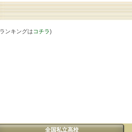
値ランキングは
コチラ
)
全国私立高校