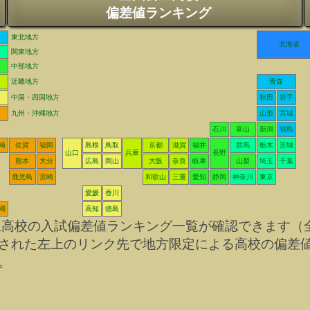
偏差値ランキング
東北地方
北海道
関東地方
中部地方
近畿地方
青森
中国・四国地方
秋田
岩手
九州・沖縄地方
山形
宮城
石川
富山
新潟
福島
崎
佐賀
福岡
島根
鳥取
京都
滋賀
福井
群馬
栃木
茨城
山口
兵庫
長野
熊本
大分
広島
岡山
大阪
奈良
岐阜
山梨
埼玉
千葉
鹿児島
宮崎
和歌山
三重
愛知
静岡
神奈川
東京
愛媛
香川
縄
高知
徳島
立高校の入試偏差値ランキング一覧が確認できます（
された左上のリンク先で地方限定による高校の偏差
。