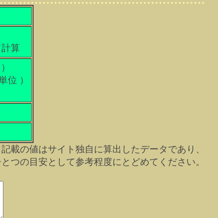
て計算
 ）
科単位 ）
）
※記載の値はサイト独自に算出したデータであり、
ひとつの目安として参考程度にとどめてください。