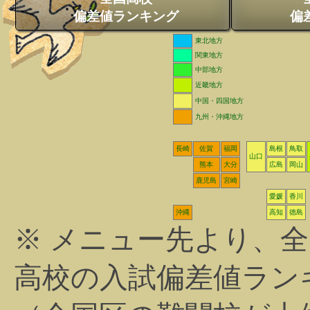
偏差値ランキング
偏
東北地方
関東地方
中部地方
近畿地方
中国・四国地方
九州・沖縄地方
長崎
佐賀
福岡
島根
鳥取
山口
熊本
大分
広島
岡山
鹿児島
宮崎
愛媛
香川
沖縄
高知
徳島
※ メニュー先より、
高校の入試偏差値ラン