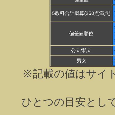
5教科合計概算(250点満点)
偏差値順位
公立/私立
男女
※記載の値はサイ
ひとつの目安とし