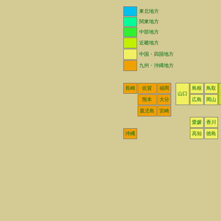
東北地方
関東地方
中部地方
近畿地方
中国・四国地方
九州・沖縄地方
長崎
佐賀
福岡
島根
鳥取
山口
熊本
大分
広島
岡山
鹿児島
宮崎
愛媛
香川
沖縄
高知
徳島