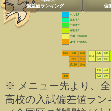
偏差値ランキング
偏
東北地方
関東地方
中部地方
近畿地方
中国・四国地方
九州・沖縄地方
長崎
佐賀
福岡
島根
鳥取
山口
熊本
大分
広島
岡山
鹿児島
宮崎
愛媛
香川
沖縄
高知
徳島
※ メニュー先より、
高校の入試偏差値ラン