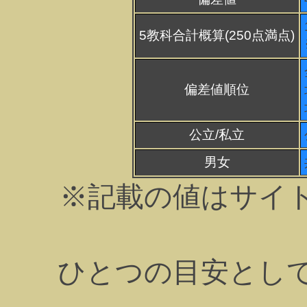
5教科合計概算(250点満点)
偏差値順位
公立/私立
男女
※記載の値はサイ
ひとつの目安とし