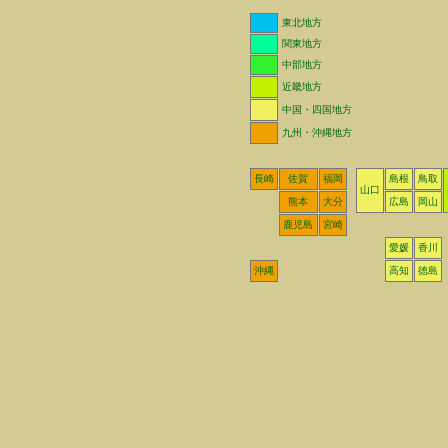
東北地方
関東地方
中部地方
近畿地方
中国・四国地方
九州・沖縄地方
長崎
佐賀
福岡
島根
鳥取
山口
熊本
大分
広島
岡山
鹿児島
宮崎
愛媛
香川
沖縄
高知
徳島