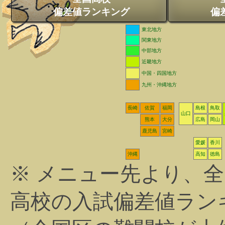
偏差値ランキング
偏
東北地方
関東地方
中部地方
近畿地方
中国・四国地方
九州・沖縄地方
長崎
佐賀
福岡
島根
鳥取
山口
熊本
大分
広島
岡山
鹿児島
宮崎
愛媛
香川
沖縄
高知
徳島
※ メニュー先より、
高校の入試偏差値ラン