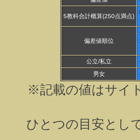
5教科合計概算(250点満点)
偏差値順位
公立/私立
男女
※記載の値はサイ
ひとつの目安とし