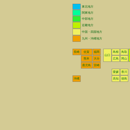
東北地方
関東地方
中部地方
近畿地方
中国・四国地方
九州・沖縄地方
長崎
佐賀
福岡
島根
鳥取
山口
熊本
大分
広島
岡山
鹿児島
宮崎
愛媛
香川
沖縄
高知
徳島