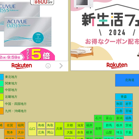
東北地方
北海道
関東地方
中部地方
近畿地方
青森
中国・四国地方
秋田
岩手
九州・沖縄地方
山形
宮城
石川
富山
新潟
福島
崎
佐賀
福岡
島根
鳥取
京都
滋賀
福井
群馬
栃木
茨城
山口
兵庫
長野
熊本
大分
広島
岡山
大阪
奈良
岐阜
山梨
埼玉
千葉