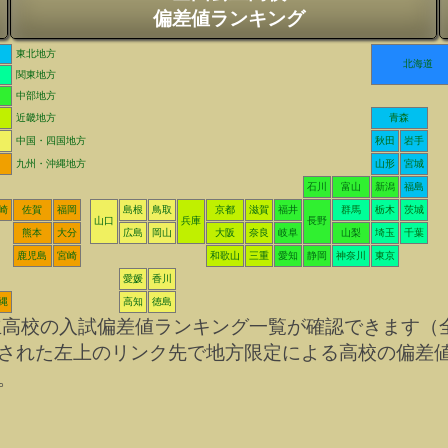
偏差値ランキング
東北地方
北海道
関東地方
中部地方
近畿地方
青森
中国・四国地方
秋田
岩手
九州・沖縄地方
山形
宮城
石川
富山
新潟
福島
崎
佐賀
福岡
島根
鳥取
京都
滋賀
福井
群馬
栃木
茨城
山口
兵庫
長野
熊本
大分
広島
岡山
大阪
奈良
岐阜
山梨
埼玉
千葉
鹿児島
宮崎
和歌山
三重
愛知
静岡
神奈川
東京
愛媛
香川
縄
高知
徳島
立高校の入試偏差値ランキング一覧が確認できます（
された左上のリンク先で地方限定による高校の偏差
。