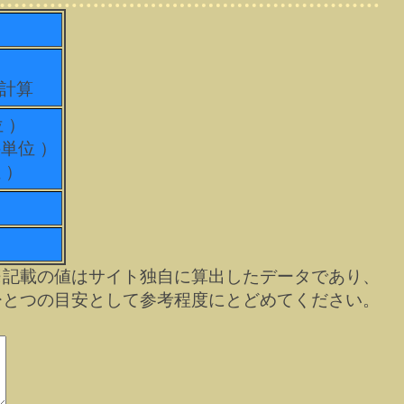
て計算
位 ）
科単位 ）
 ）
※記載の値はサイト独自に算出したデータであり、
ひとつの目安として参考程度にとどめてください。