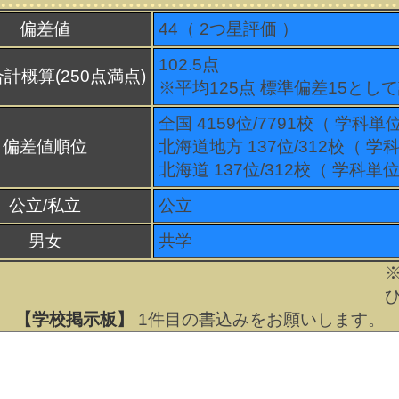
偏差値
44（
2
つ星評価 ）
102.5点
計概算(250点満点)
※平均125点 標準偏差15とし
全国 4159位/7791校（ 学科単
偏差値順位
北海道地方 137位/312校（ 学
北海道 137位/312校（ 学科単位
公立/私立
公立
男女
共学
【学校掲示板】
1
件目の書込みをお願いします。