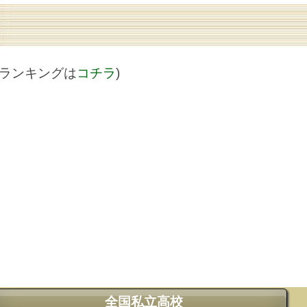
値ランキングは
コチラ
)
全国私立高校