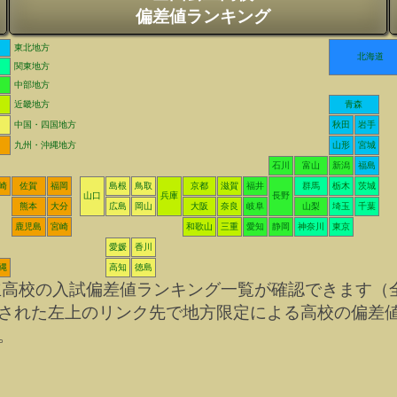
偏差値ランキング
東北地方
北海道
関東地方
中部地方
近畿地方
青森
中国・四国地方
秋田
岩手
九州・沖縄地方
山形
宮城
石川
富山
新潟
福島
崎
佐賀
福岡
島根
鳥取
京都
滋賀
福井
群馬
栃木
茨城
山口
兵庫
長野
熊本
大分
広島
岡山
大阪
奈良
岐阜
山梨
埼玉
千葉
鹿児島
宮崎
和歌山
三重
愛知
静岡
神奈川
東京
愛媛
香川
縄
高知
徳島
立高校の入試偏差値ランキング一覧が確認できます（
された左上のリンク先で地方限定による高校の偏差
。