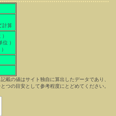
て計算
 ）
単位 ）
 ）
※記載の値はサイト独自に算出したデータであり、
ひとつの目安として参考程度にとどめてください。