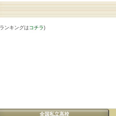
値ランキングは
コチラ
)
全国私立高校