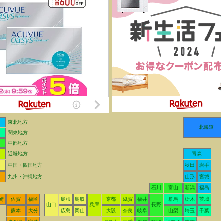
東北地方
北海道
関東地方
中部地方
近畿地方
青森
中国・四国地方
秋田
岩手
九州・沖縄地方
山形
宮城
石川
富山
新潟
福島
崎
佐賀
福岡
島根
鳥取
京都
滋賀
福井
群馬
栃木
茨城
山口
兵庫
長野
熊本
大分
広島
岡山
大阪
奈良
岐阜
山梨
埼玉
千葉