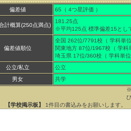
偏差値
65（
4
つ星評価 ）
181.25点
合計概算(250点満点)
※平均125点 標準偏差15とし
全国 262位/7791校（ 学科単位
偏差値順位
関東地方 87位/1967校（ 学科
埼玉県 17位/360校（ 学科単位
公立/私立
公立
男女
共学
【学校掲示板】
1
件目の書込みをお願いします。