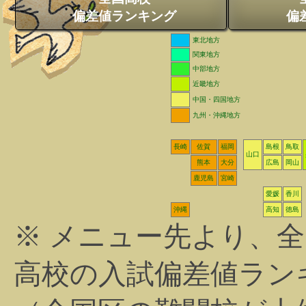
偏差値ランキング
偏
東北地方
関東地方
中部地方
近畿地方
中国・四国地方
九州・沖縄地方
長崎
佐賀
福岡
島根
鳥取
山口
熊本
大分
広島
岡山
鹿児島
宮崎
愛媛
香川
沖縄
高知
徳島
※ メニュー先より、
高校の入試偏差値ラン