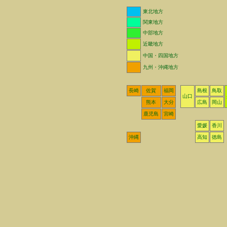
東北地方
関東地方
中部地方
近畿地方
中国・四国地方
九州・沖縄地方
長崎
佐賀
福岡
島根
鳥取
山口
熊本
大分
広島
岡山
鹿児島
宮崎
愛媛
香川
沖縄
高知
徳島