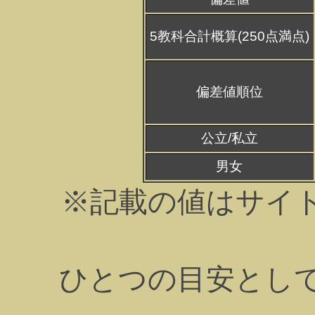
5教科合計概算(250点満点)
偏差値順位
公立/私立
男女
※記載の値はサイ
ひとつの目安とし