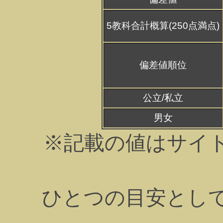
5教科合計概算(250点満点)
偏差値順位
公立/私立
男女
※記載の値はサイ
ひとつの目安とし