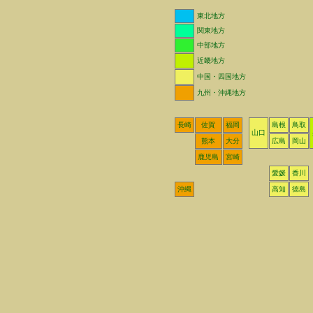
東北地方
関東地方
中部地方
近畿地方
中国・四国地方
九州・沖縄地方
長崎
佐賀
福岡
島根
鳥取
山口
熊本
大分
広島
岡山
鹿児島
宮崎
愛媛
香川
沖縄
高知
徳島