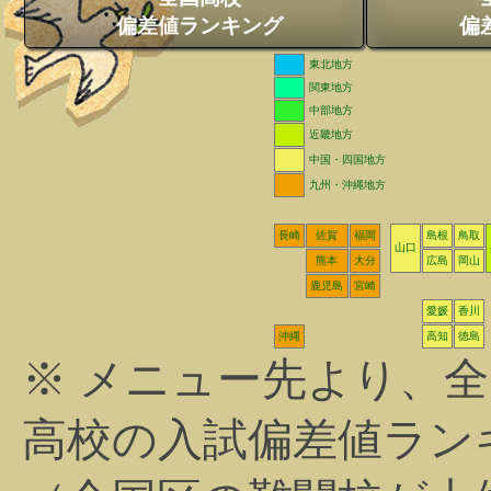
偏差値ランキング
偏
東北地方
関東地方
中部地方
近畿地方
中国・四国地方
九州・沖縄地方
長崎
佐賀
福岡
島根
鳥取
山口
熊本
大分
広島
岡山
鹿児島
宮崎
愛媛
香川
沖縄
高知
徳島
※ メニュー先より、
高校の入試偏差値ラン