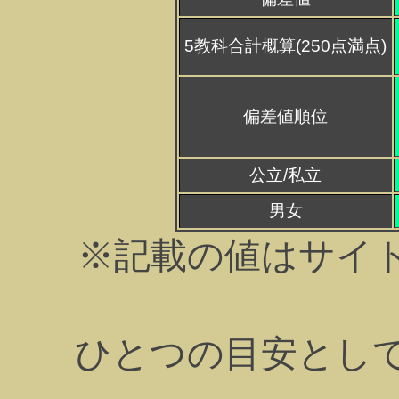
5教科合計概算(250点満点)
偏差値順位
公立/私立
男女
※記載の値はサイ
ひとつの目安とし