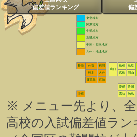
偏差値ランキング
偏
東北地方
関東地方
中部地方
近畿地方
中国・四国地方
九州・沖縄地方
長崎
佐賀
福岡
島根
鳥取
山口
熊本
大分
広島
岡山
鹿児島
宮崎
愛媛
香川
沖縄
高知
徳島
※ メニュー先より、
高校の入試偏差値ラン