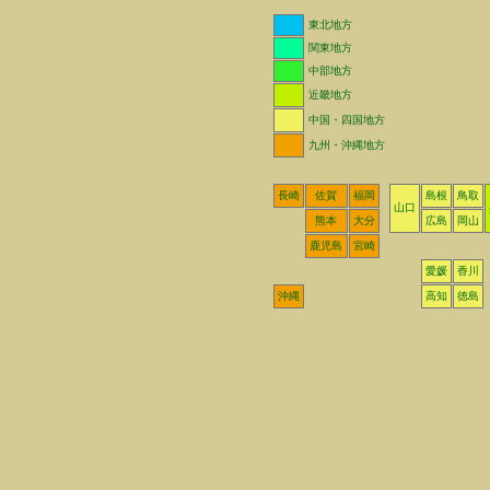
東北地方
関東地方
中部地方
近畿地方
中国・四国地方
九州・沖縄地方
長崎
佐賀
福岡
島根
鳥取
山口
熊本
大分
広島
岡山
鹿児島
宮崎
愛媛
香川
沖縄
高知
徳島