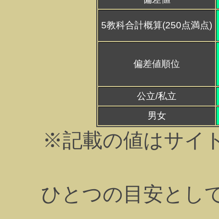
5教科合計概算(250点満点)
偏差値順位
公立/私立
男女
※記載の値はサイ
ひとつの目安とし