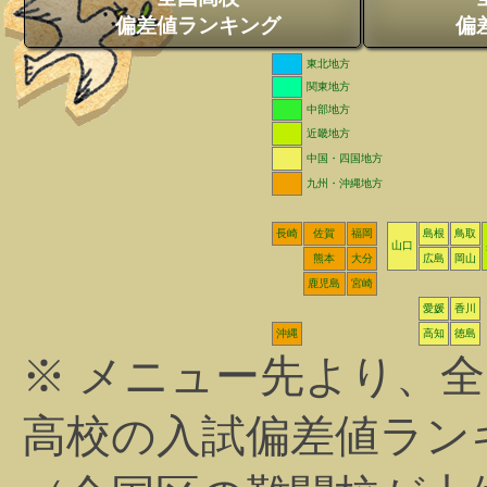
偏差値ランキング
偏
東北地方
関東地方
中部地方
近畿地方
中国・四国地方
九州・沖縄地方
長崎
佐賀
福岡
島根
鳥取
山口
熊本
大分
広島
岡山
鹿児島
宮崎
愛媛
香川
沖縄
高知
徳島
※ メニュー先より、
高校の入試偏差値ラン