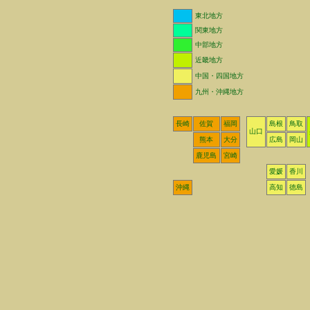
東北地方
関東地方
中部地方
近畿地方
中国・四国地方
九州・沖縄地方
長崎
佐賀
福岡
島根
鳥取
山口
熊本
大分
広島
岡山
鹿児島
宮崎
愛媛
香川
沖縄
高知
徳島