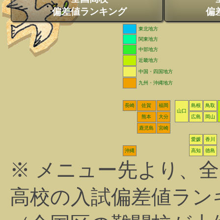
偏差値ランキング
偏
東北地方
関東地方
中部地方
近畿地方
中国・四国地方
九州・沖縄地方
長崎
佐賀
福岡
島根
鳥取
山口
熊本
大分
広島
岡山
鹿児島
宮崎
愛媛
香川
沖縄
高知
徳島
※ メニュー先より、
高校の入試偏差値ラン