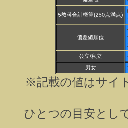
5教科合計概算(250点満点)
偏差値順位
公立/私立
男女
※記載の値はサイ
ひとつの目安とし