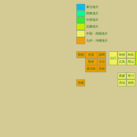
東北地方
関東地方
中部地方
近畿地方
中国・四国地方
九州・沖縄地方
長崎
佐賀
福岡
島根
鳥取
山口
熊本
大分
広島
岡山
鹿児島
宮崎
愛媛
香川
沖縄
高知
徳島