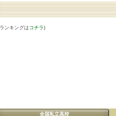
値ランキングは
コチラ
)
全国私立高校