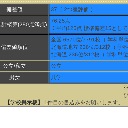
偏差値
37（
2
つ星評価 ）
76.25点
計概算(250点満点)
※平均125点 標準偏差15とし
全国 6570位/7791校（ 学科単
偏差値順位
北海道地方 236位/312校（ 学
北海道 236位/312校（ 学科単位
公立/私立
公立
男女
共学
【学校掲示板】
1
件目の書込みをお願いします。