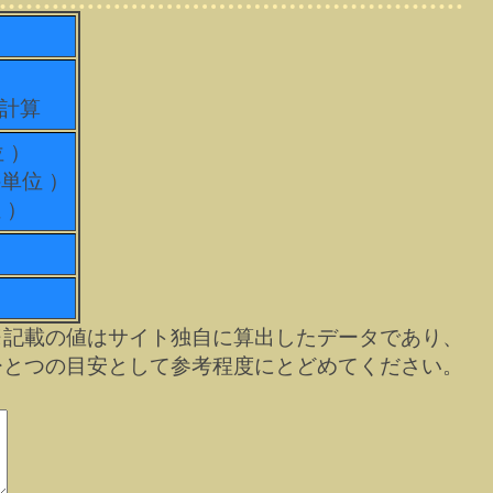
て計算
位 ）
科単位 ）
 ）
※記載の値はサイト独自に算出したデータであり、
ひとつの目安として参考程度にとどめてください。