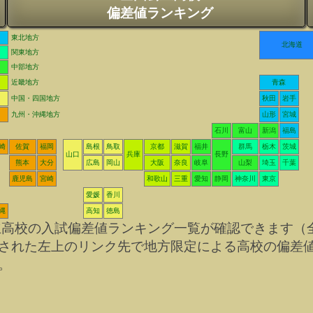
偏差値ランキング
東北地方
北海道
関東地方
中部地方
近畿地方
青森
中国・四国地方
秋田
岩手
九州・沖縄地方
山形
宮城
石川
富山
新潟
福島
崎
佐賀
福岡
島根
鳥取
京都
滋賀
福井
群馬
栃木
茨城
山口
兵庫
長野
熊本
大分
広島
岡山
大阪
奈良
岐阜
山梨
埼玉
千葉
鹿児島
宮崎
和歌山
三重
愛知
静岡
神奈川
東京
愛媛
香川
縄
高知
徳島
立高校の入試偏差値ランキング一覧が確認できます（
された左上のリンク先で地方限定による高校の偏差
。