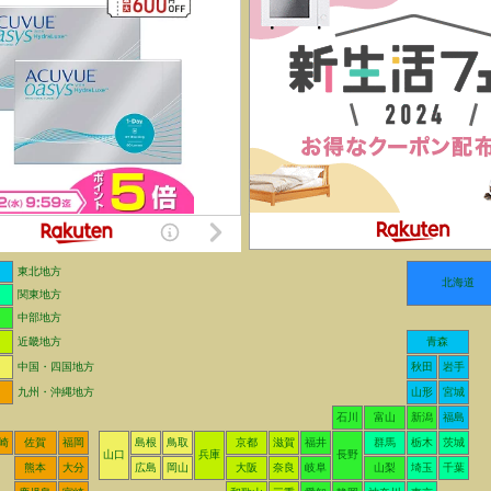
東北地方
北海道
関東地方
中部地方
近畿地方
青森
中国・四国地方
秋田
岩手
九州・沖縄地方
山形
宮城
石川
富山
新潟
福島
崎
佐賀
福岡
島根
鳥取
京都
滋賀
福井
群馬
栃木
茨城
山口
兵庫
長野
熊本
大分
広島
岡山
大阪
奈良
岐阜
山梨
埼玉
千葉