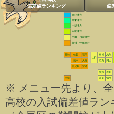
偏差値ランキング
偏
東北地方
関東地方
中部地方
近畿地方
中国・四国地方
九州・沖縄地方
長崎
佐賀
福岡
島根
鳥取
山口
熊本
大分
広島
岡山
鹿児島
宮崎
愛媛
香川
沖縄
高知
徳島
※ メニュー先より、
高校の入試偏差値ラン