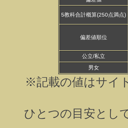
5教科合計概算(250点満点)
偏差値順位
公立/私立
男女
※記載の値はサイ
ひとつの目安とし