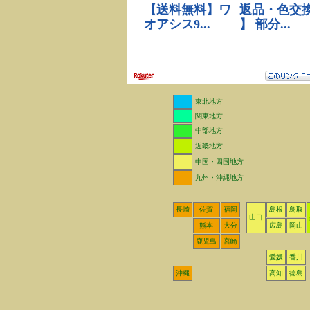
東北地方
関東地方
中部地方
近畿地方
中国・四国地方
九州・沖縄地方
長崎
佐賀
福岡
島根
鳥取
山口
熊本
大分
広島
岡山
鹿児島
宮崎
愛媛
香川
沖縄
高知
徳島