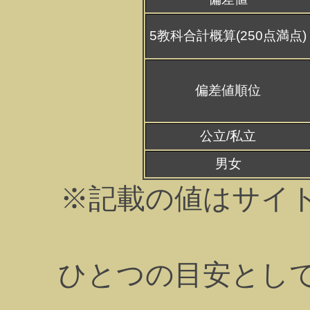
5教科合計概算(250点満点)
偏差値順位
公立/私立
男女
※記載の値はサイ
ひとつの目安とし