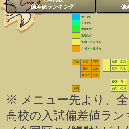
偏差値ランキング
偏
東北地方
関東地方
中部地方
近畿地方
中国・四国地方
九州・沖縄地方
長崎
佐賀
福岡
島根
鳥取
山口
熊本
大分
広島
岡山
鹿児島
宮崎
愛媛
香川
沖縄
高知
徳島
※ メニュー先より、
高校の入試偏差値ラン