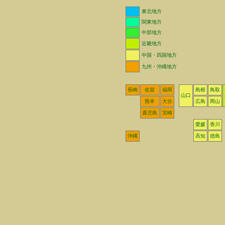
東北地方
関東地方
中部地方
近畿地方
中国・四国地方
九州・沖縄地方
長崎
佐賀
福岡
島根
鳥取
山口
熊本
大分
広島
岡山
鹿児島
宮崎
愛媛
香川
沖縄
高知
徳島