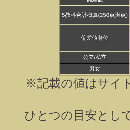
5教科合計概算(250点満点)
偏差値順位
公立/私立
男女
※記載の値はサイ
ひとつの目安とし