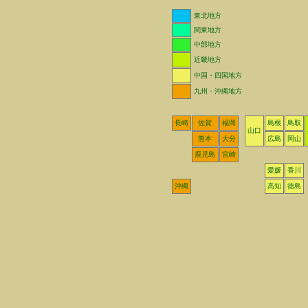
東北地方
関東地方
中部地方
近畿地方
中国・四国地方
九州・沖縄地方
長崎
佐賀
福岡
島根
鳥取
山口
熊本
大分
広島
岡山
鹿児島
宮崎
愛媛
香川
沖縄
高知
徳島