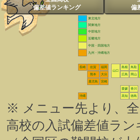
偏差値ランキング
偏
東北地方
関東地方
中部地方
近畿地方
中国・四国地方
九州・沖縄地方
長崎
佐賀
福岡
島根
鳥取
山口
熊本
大分
広島
岡山
鹿児島
宮崎
愛媛
香川
沖縄
高知
徳島
※ メニュー先より、
高校の入試偏差値ラン