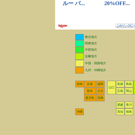
東北地方
関東地方
中部地方
近畿地方
中国・四国地方
九州・沖縄地方
長崎
佐賀
福岡
島根
鳥取
山口
熊本
大分
広島
岡山
鹿児島
宮崎
愛媛
香川
沖縄
高知
徳島