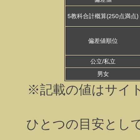
5教科合計概算(250点満点)
偏差値順位
公立/私立
男女
※記載の値はサイ
ひとつの目安とし