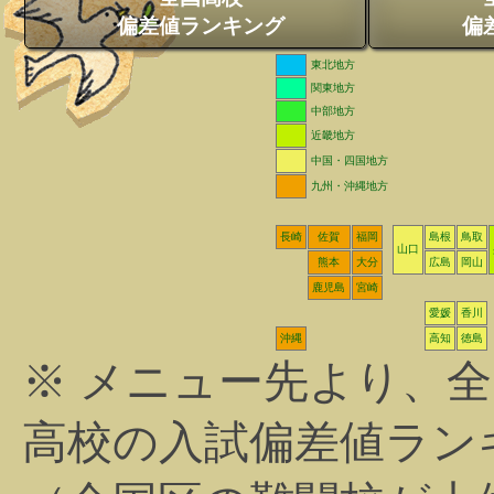
偏差値ランキング
偏
東北地方
関東地方
中部地方
近畿地方
中国・四国地方
九州・沖縄地方
長崎
佐賀
福岡
島根
鳥取
山口
熊本
大分
広島
岡山
鹿児島
宮崎
愛媛
香川
沖縄
高知
徳島
※ メニュー先より、
高校の入試偏差値ラン