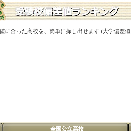
値に合った高校を、簡単に探し出せます
(大学偏差
全国公立高校