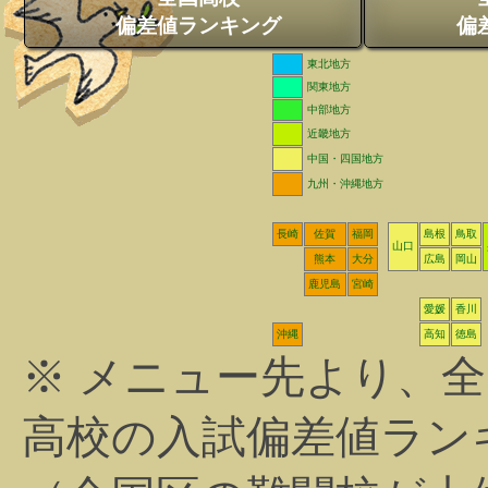
偏差値ランキング
偏
東北地方
関東地方
中部地方
近畿地方
中国・四国地方
九州・沖縄地方
長崎
佐賀
福岡
島根
鳥取
山口
熊本
大分
広島
岡山
鹿児島
宮崎
愛媛
香川
沖縄
高知
徳島
※ メニュー先より、
高校の入試偏差値ラン