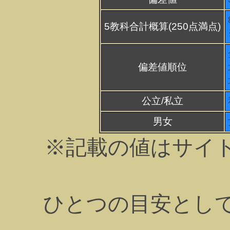
5教科合計概算(250点満点)
偏差値順位
公立/私立
男女
※記載の値はサイ
ひとつの目安とし