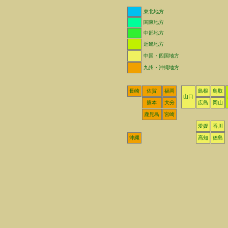
東北地方
関東地方
中部地方
近畿地方
中国・四国地方
九州・沖縄地方
長崎
佐賀
福岡
島根
鳥取
山口
熊本
大分
広島
岡山
鹿児島
宮崎
愛媛
香川
沖縄
高知
徳島