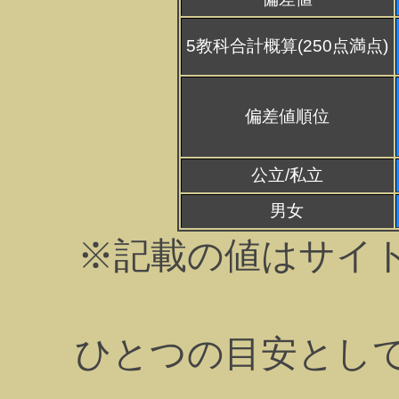
5教科合計概算(250点満点)
偏差値順位
公立/私立
男女
※記載の値はサイ
ひとつの目安とし