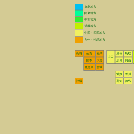
東北地方
関東地方
中部地方
近畿地方
中国・四国地方
九州・沖縄地方
長崎
佐賀
福岡
島根
鳥取
山口
熊本
大分
広島
岡山
鹿児島
宮崎
愛媛
香川
沖縄
高知
徳島