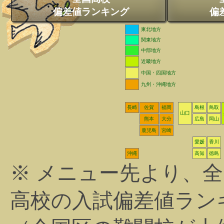
偏差値ランキング
偏
東北地方
関東地方
中部地方
近畿地方
中国・四国地方
九州・沖縄地方
長崎
佐賀
福岡
島根
鳥取
山口
熊本
大分
広島
岡山
鹿児島
宮崎
愛媛
香川
沖縄
高知
徳島
※ メニュー先より、
高校の入試偏差値ラン