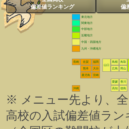
偏差値ランキング
偏
東北地方
関東地方
中部地方
近畿地方
中国・四国地方
九州・沖縄地方
長崎
佐賀
福岡
島根
鳥取
山口
熊本
大分
広島
岡山
鹿児島
宮崎
愛媛
香川
沖縄
高知
徳島
※ メニュー先より、
高校の入試偏差値ラン