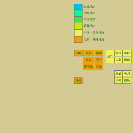
東北地方
関東地方
中部地方
近畿地方
中国・四国地方
九州・沖縄地方
長崎
佐賀
福岡
島根
鳥取
山口
熊本
大分
広島
岡山
鹿児島
宮崎
愛媛
香川
沖縄
高知
徳島