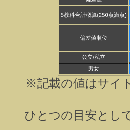
5教科合計概算(250点満点)
偏差値順位
公立/私立
男女
※記載の値はサイ
ひとつの目安とし