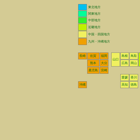
東北地方
関東地方
中部地方
近畿地方
中国・四国地方
九州・沖縄地方
長崎
佐賀
福岡
島根
鳥取
山口
熊本
大分
広島
岡山
鹿児島
宮崎
愛媛
香川
沖縄
高知
徳島