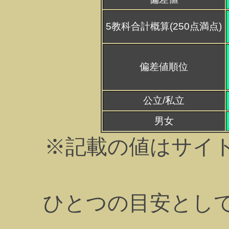
5教科合計概算(250点満点)
偏差値順位
公立/私立
男女
※記載の値はサイ
ひとつの目安とし