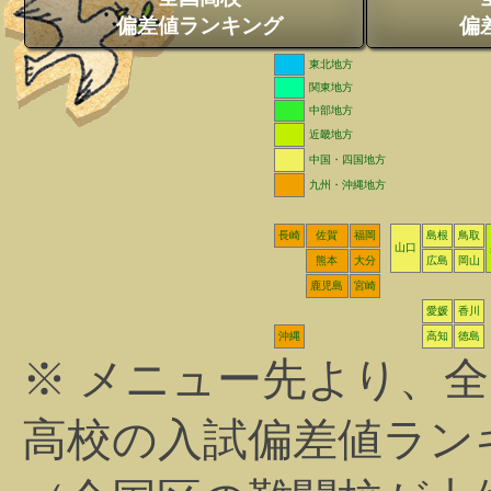
偏差値ランキング
偏
東北地方
関東地方
中部地方
近畿地方
中国・四国地方
九州・沖縄地方
長崎
佐賀
福岡
島根
鳥取
山口
熊本
大分
広島
岡山
鹿児島
宮崎
愛媛
香川
沖縄
高知
徳島
※ メニュー先より、
高校の入試偏差値ラン