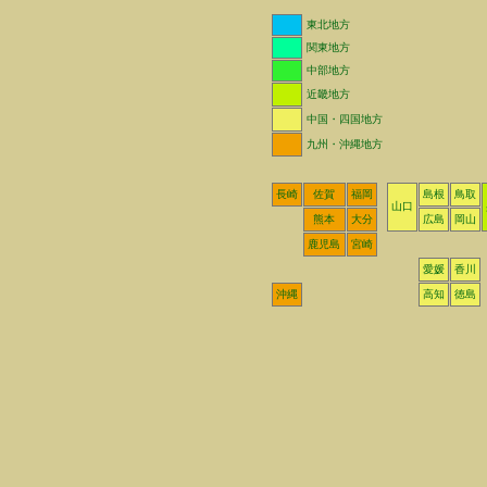
東北地方
関東地方
中部地方
近畿地方
中国・四国地方
九州・沖縄地方
長崎
佐賀
福岡
島根
鳥取
山口
熊本
大分
広島
岡山
鹿児島
宮崎
愛媛
香川
沖縄
高知
徳島