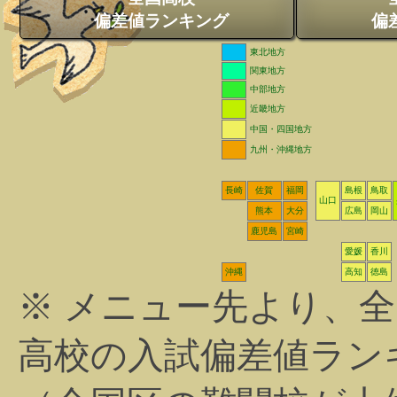
偏差値ランキング
偏
東北地方
関東地方
中部地方
近畿地方
中国・四国地方
九州・沖縄地方
長崎
佐賀
福岡
島根
鳥取
山口
熊本
大分
広島
岡山
鹿児島
宮崎
愛媛
香川
沖縄
高知
徳島
※ メニュー先より、
高校の入試偏差値ラン