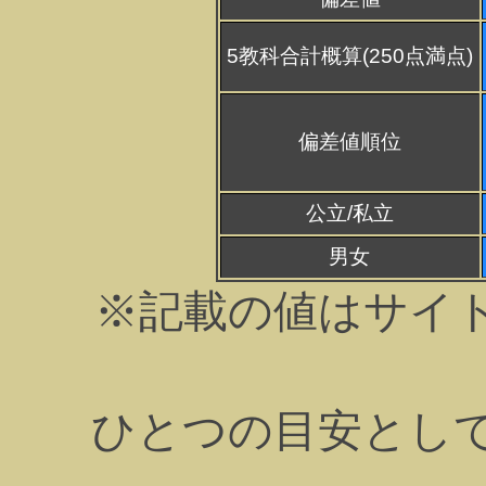
5教科合計概算(250点満点)
偏差値順位
公立/私立
男女
※記載の値はサイ
ひとつの目安とし