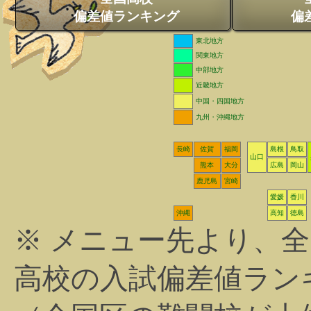
偏差値ランキング
偏
東北地方
関東地方
中部地方
近畿地方
中国・四国地方
九州・沖縄地方
長崎
佐賀
福岡
島根
鳥取
山口
熊本
大分
広島
岡山
鹿児島
宮崎
愛媛
香川
沖縄
高知
徳島
※ メニュー先より、
高校の入試偏差値ラン