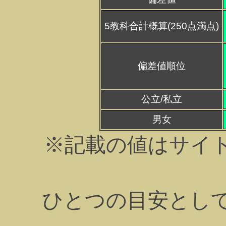
5教科合計概算(250点満点)
偏差値順位
公立/私立
男女
※記載の値はサイ
ひとつの目安とし