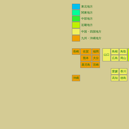
東北地方
関東地方
中部地方
近畿地方
中国・四国地方
九州・沖縄地方
長崎
佐賀
福岡
島根
鳥取
山口
熊本
大分
広島
岡山
鹿児島
宮崎
愛媛
香川
沖縄
高知
徳島