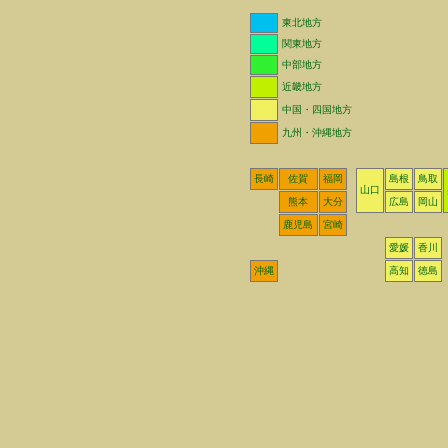
東北地方
関東地方
中部地方
近畿地方
中国・四国地方
九州・沖縄地方
長崎
佐賀
福岡
島根
鳥取
山口
熊本
大分
広島
岡山
鹿児島
宮崎
愛媛
香川
沖縄
高知
徳島