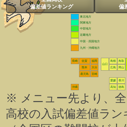
偏差値ランキング
偏
東北地方
関東地方
中部地方
近畿地方
中国・四国地方
九州・沖縄地方
長崎
佐賀
福岡
島根
鳥取
山口
熊本
大分
広島
岡山
鹿児島
宮崎
愛媛
香川
沖縄
高知
徳島
※ メニュー先より、
高校の入試偏差値ラン