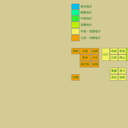
東北地方
関東地方
中部地方
近畿地方
中国・四国地方
九州・沖縄地方
長崎
佐賀
福岡
島根
鳥取
山口
熊本
大分
広島
岡山
鹿児島
宮崎
愛媛
香川
沖縄
高知
徳島