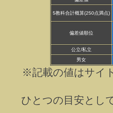
5教科合計概算(250点満点)
偏差値順位
公立/私立
男女
※記載の値はサイ
ひとつの目安とし