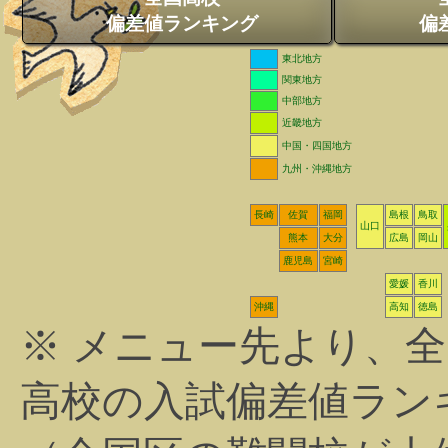
偏差値ランキング
偏
東北地方
関東地方
中部地方
近畿地方
中国・四国地方
九州・沖縄地方
長崎
佐賀
福岡
島根
鳥取
山口
熊本
大分
広島
岡山
鹿児島
宮崎
愛媛
香川
沖縄
高知
徳島
※ メニュー先より、
高校の入試偏差値ラン