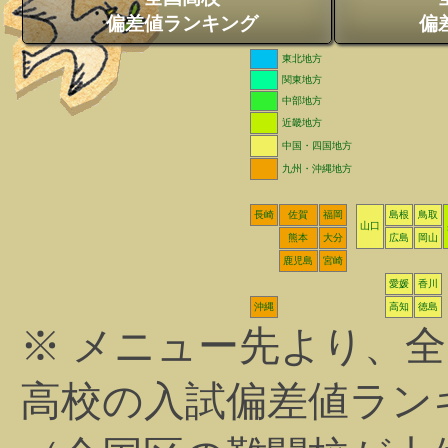
偏差値ランキング
偏
東北地方
関東地方
中部地方
近畿地方
中国・四国地方
九州・沖縄地方
長崎
佐賀
福岡
島根
鳥取
山口
熊本
大分
広島
岡山
鹿児島
宮崎
愛媛
香川
沖縄
高知
徳島
※ メニュー先より、
高校の入試偏差値ラン