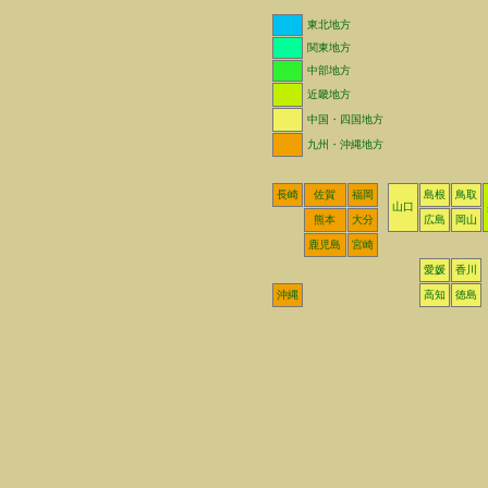
東北地方
関東地方
中部地方
近畿地方
中国・四国地方
九州・沖縄地方
長崎
佐賀
福岡
島根
鳥取
山口
熊本
大分
広島
岡山
鹿児島
宮崎
愛媛
香川
沖縄
高知
徳島