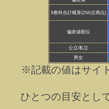
5教科合計概算(250点満点)
偏差値順位
公立/私立
男女
※記載の値はサイ
ひとつの目安とし