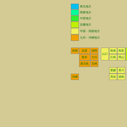
東北地方
関東地方
中部地方
近畿地方
中国・四国地方
九州・沖縄地方
長崎
佐賀
福岡
島根
鳥取
山口
熊本
大分
広島
岡山
鹿児島
宮崎
愛媛
香川
沖縄
高知
徳島