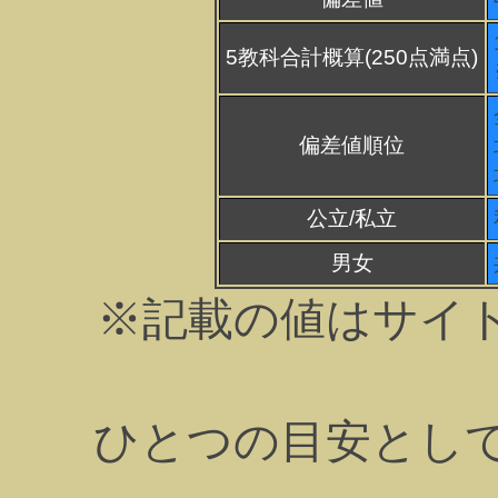
5教科合計概算(250点満点)
偏差値順位
公立/私立
男女
※記載の値はサイ
ひとつの目安とし