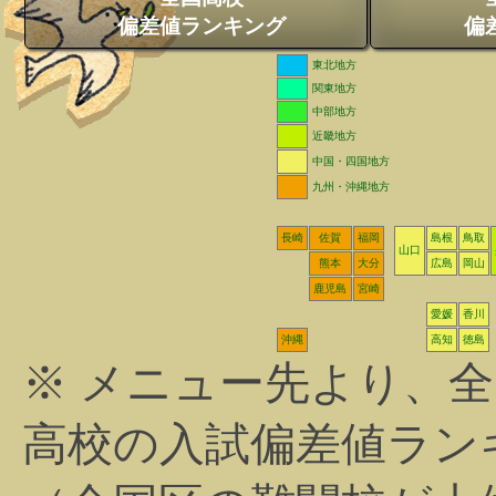
偏差値ランキング
偏
東北地方
関東地方
中部地方
近畿地方
中国・四国地方
九州・沖縄地方
長崎
佐賀
福岡
島根
鳥取
山口
熊本
大分
広島
岡山
鹿児島
宮崎
愛媛
香川
沖縄
高知
徳島
※ メニュー先より、
高校の入試偏差値ラン