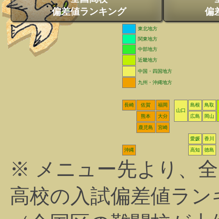
偏差値ランキング
偏
東北地方
関東地方
中部地方
近畿地方
中国・四国地方
九州・沖縄地方
長崎
佐賀
福岡
島根
鳥取
山口
熊本
大分
広島
岡山
鹿児島
宮崎
愛媛
香川
沖縄
高知
徳島
※ メニュー先より、
高校の入試偏差値ラン