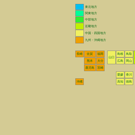
東北地方
関東地方
中部地方
近畿地方
中国・四国地方
九州・沖縄地方
長崎
佐賀
福岡
島根
鳥取
山口
熊本
大分
広島
岡山
鹿児島
宮崎
愛媛
香川
沖縄
高知
徳島