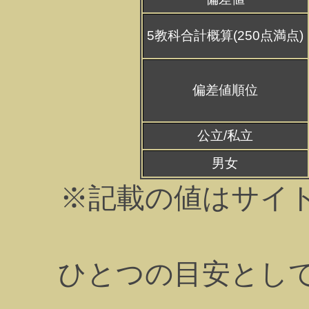
5教科合計概算(250点満点)
偏差値順位
公立/私立
男女
※記載の値はサイ
ひとつの目安とし