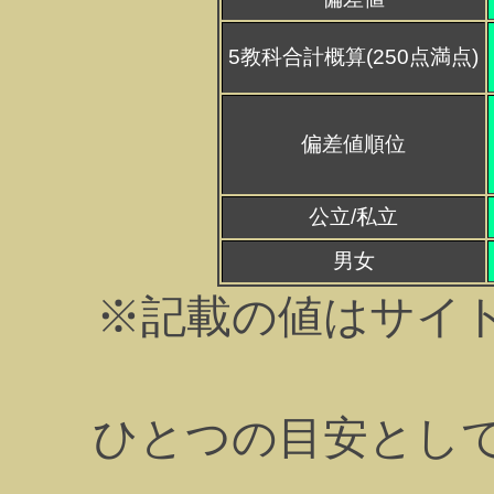
5教科合計概算(250点満点)
偏差値順位
公立/私立
男女
※記載の値はサイ
ひとつの目安とし