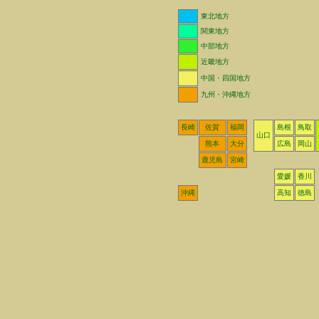
東北地方
関東地方
中部地方
近畿地方
中国・四国地方
九州・沖縄地方
長崎
佐賀
福岡
島根
鳥取
山口
熊本
大分
広島
岡山
鹿児島
宮崎
愛媛
香川
沖縄
高知
徳島