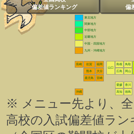
偏差値ランキング
偏
東北地方
関東地方
中部地方
近畿地方
中国・四国地方
九州・沖縄地方
長崎
佐賀
福岡
島根
鳥取
山口
熊本
大分
広島
岡山
鹿児島
宮崎
愛媛
香川
沖縄
高知
徳島
※ メニュー先より、
高校の入試偏差値ラン