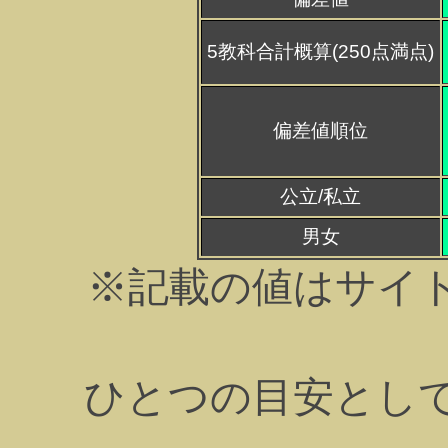
5教科合計概算(250点満点)
偏差値順位
公立/私立
男女
※記載の値はサイ
ひとつの目安とし