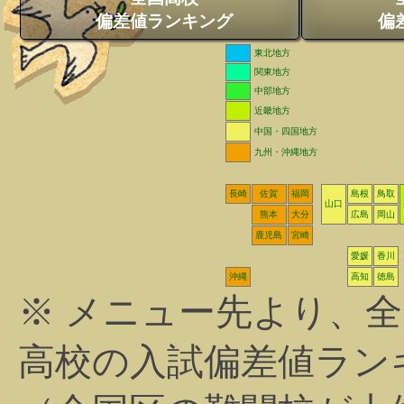
偏差値ランキング
偏
東北地方
関東地方
中部地方
近畿地方
中国・四国地方
九州・沖縄地方
長崎
佐賀
福岡
島根
鳥取
山口
熊本
大分
広島
岡山
鹿児島
宮崎
愛媛
香川
沖縄
高知
徳島
※ メニュー先より、
高校の入試偏差値ラン