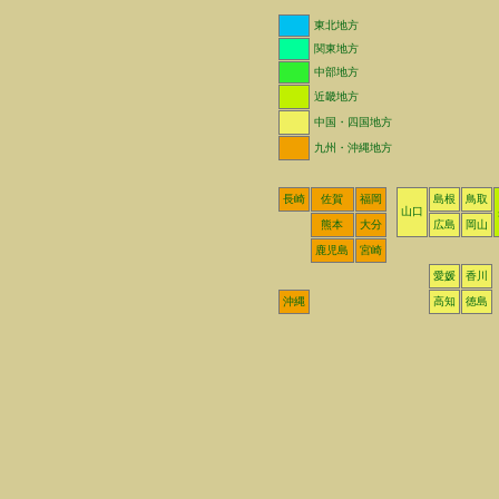
東北地方
関東地方
中部地方
近畿地方
中国・四国地方
九州・沖縄地方
長崎
佐賀
福岡
島根
鳥取
山口
熊本
大分
広島
岡山
鹿児島
宮崎
愛媛
香川
沖縄
高知
徳島