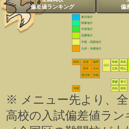
偏差値ランキング
偏
東北地方
関東地方
中部地方
近畿地方
中国・四国地方
九州・沖縄地方
長崎
佐賀
福岡
島根
鳥取
山口
熊本
大分
広島
岡山
鹿児島
宮崎
愛媛
香川
沖縄
高知
徳島
※ メニュー先より、
高校の入試偏差値ラン