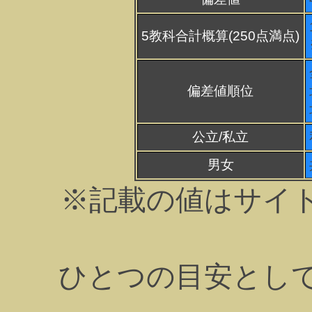
5教科合計概算(250点満点)
偏差値順位
公立/私立
男女
※記載の値はサイ
ひとつの目安とし