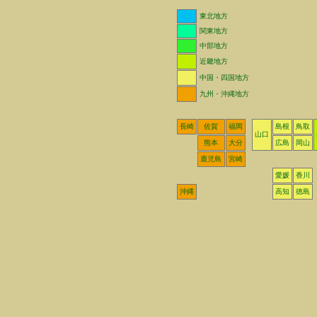
東北地方
関東地方
中部地方
近畿地方
中国・四国地方
九州・沖縄地方
長崎
佐賀
福岡
島根
鳥取
山口
熊本
大分
広島
岡山
鹿児島
宮崎
愛媛
香川
沖縄
高知
徳島