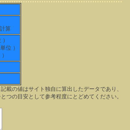
て計算
位 ）
科単位 ）
 ）
※記載の値はサイト独自に算出したデータであり、
ひとつの目安として参考程度にとどめてください。