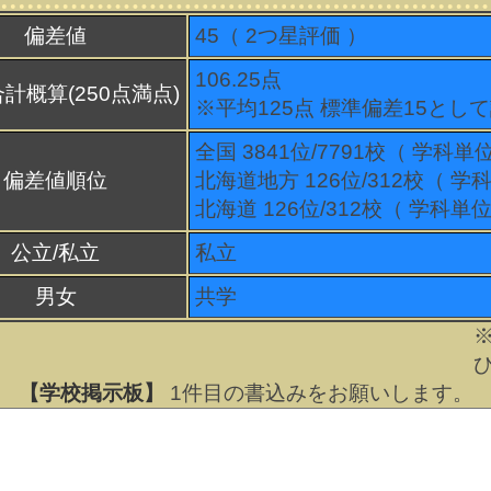
偏差値
45（
2
つ星評価 ）
106.25点
計概算(250点満点)
※平均125点 標準偏差15とし
全国 3841位/7791校（ 学科単
偏差値順位
北海道地方 126位/312校（ 学
北海道 126位/312校（ 学科単位
公立/私立
私立
男女
共学
【学校掲示板】
1
件目の書込みをお願いします。