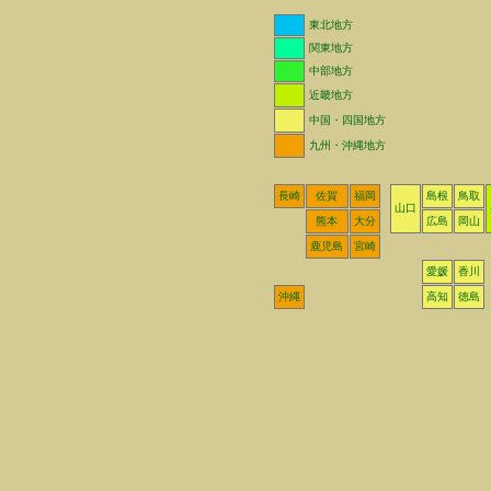
東北地方
関東地方
中部地方
近畿地方
中国・四国地方
九州・沖縄地方
長崎
佐賀
福岡
島根
鳥取
山口
熊本
大分
広島
岡山
鹿児島
宮崎
愛媛
香川
沖縄
高知
徳島