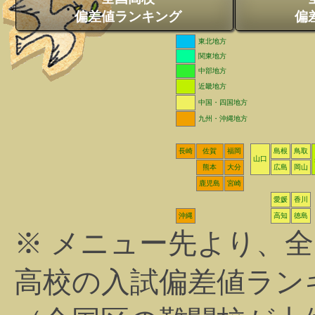
偏差値ランキング
偏
東北地方
関東地方
中部地方
近畿地方
中国・四国地方
九州・沖縄地方
長崎
佐賀
福岡
島根
鳥取
山口
熊本
大分
広島
岡山
鹿児島
宮崎
愛媛
香川
沖縄
高知
徳島
※ メニュー先より、
高校の入試偏差値ラン