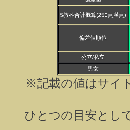
5教科合計概算(250点満点)
偏差値順位
公立/私立
男女
※記載の値はサイ
ひとつの目安とし