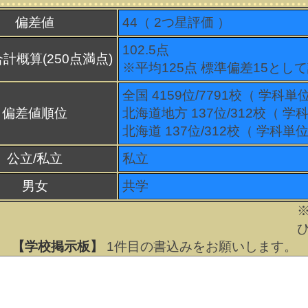
偏差値
44（
2
つ星評価 ）
102.5点
計概算(250点満点)
※平均125点 標準偏差15とし
全国 4159位/7791校（ 学科単
偏差値順位
北海道地方 137位/312校（ 学
北海道 137位/312校（ 学科単位
公立/私立
私立
男女
共学
【学校掲示板】
1
件目の書込みをお願いします。