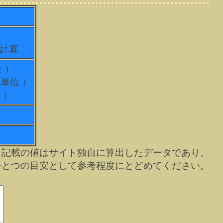
て計算
位 ）
科単位 ）
 ）
※記載の値はサイト独自に算出したデータであり、
ひとつの目安として参考程度にとどめてください。