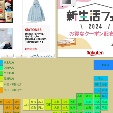
東北地方
北海道
関東地方
中部地方
近畿地方
青森
中国・四国地方
秋田
岩手
九州・沖縄地方
山形
宮城
石川
富山
新潟
福島
崎
佐賀
福岡
島根
鳥取
京都
滋賀
福井
群馬
栃木
茨城
山口
兵庫
長野
熊本
大分
広島
岡山
大阪
奈良
岐阜
山梨
埼玉
千葉