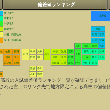
偏差値ランキング
東北地方
北海道
関東地方
中部地方
近畿地方
青森
中国・四国地方
秋田
岩手
九州・沖縄地方
山形
宮城
石川
富山
新潟
福島
崎
佐賀
福岡
島根
鳥取
京都
滋賀
福井
群馬
栃木
茨城
山口
兵庫
長野
熊本
大分
広島
岡山
大阪
奈良
岐阜
山梨
埼玉
千葉
鹿児島
宮崎
和歌山
三重
愛知
静岡
神奈川
東京
愛媛
香川
縄
高知
徳島
立高校の入試偏差値ランキング一覧が確認できます（
された左上のリンク先で地方限定による高校の偏差
。