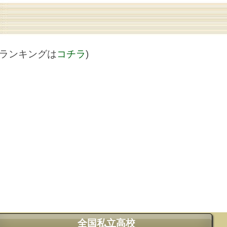
値ランキングは
コチラ
)
全国私立高校