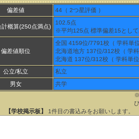
偏差値
44（
2
つ星評価 ）
102.5点
計概算(250点満点)
※平均125点 標準偏差15とし
全国 4159位/7791校（ 学科単
偏差値順位
北海道地方 137位/312校（ 学
北海道 137位/312校（ 学科単位
公立/私立
私立
男女
共学
【学校掲示板】
1
件目の書込みをお願いします。