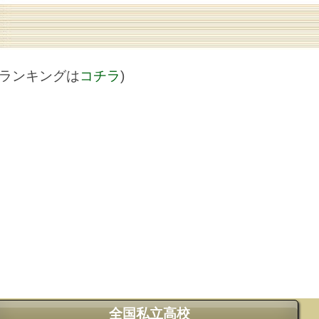
値ランキングは
コチラ
)
全国私立高校