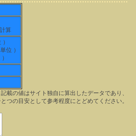
て計算
位 ）
科単位 ）
 ）
※記載の値はサイト独自に算出したデータであり、
ひとつの目安として参考程度にとどめてください。