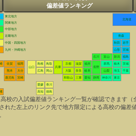
偏差値ランキング
東北地方
北海道
関東地方
中部地方
近畿地方
青森
中国・四国地方
秋田
岩手
九州・沖縄地方
山形
宮城
石川
富山
新潟
福島
崎
佐賀
福岡
島根
鳥取
京都
滋賀
福井
群馬
栃木
茨城
山口
兵庫
長野
熊本
大分
広島
岡山
大阪
奈良
岐阜
山梨
埼玉
千葉
鹿児島
宮崎
和歌山
三重
愛知
静岡
神奈川
東京
愛媛
香川
縄
高知
徳島
立高校の入試偏差値ランキング一覧が確認できます（
された左上のリンク先で地方限定による高校の偏差
。