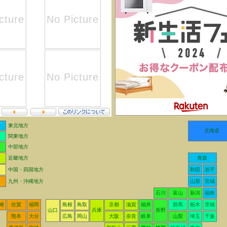
東北地方
北海道
関東地方
中部地方
近畿地方
青森
中国・四国地方
秋田
岩手
九州・沖縄地方
山形
宮城
石川
富山
新潟
福島
崎
佐賀
福岡
島根
鳥取
京都
滋賀
福井
群馬
栃木
茨城
山口
兵庫
長野
熊本
大分
広島
岡山
大阪
奈良
岐阜
山梨
埼玉
千葉