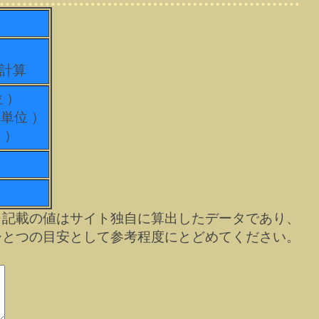
て計算
位 ）
科単位 ）
 ）
※記載の値はサイト独自に算出したデータであり、
ひとつの目安として参考程度にとどめてください。