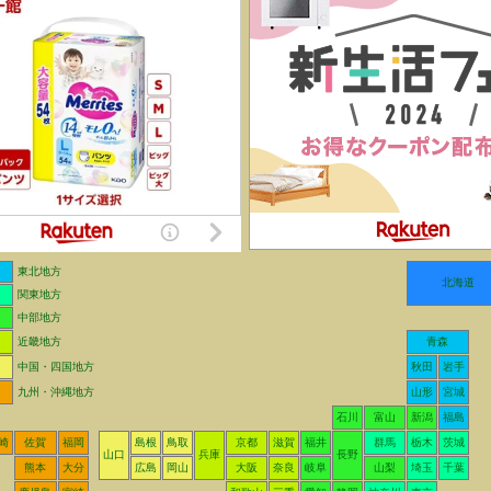
東北地方
北海道
関東地方
中部地方
近畿地方
青森
中国・四国地方
秋田
岩手
九州・沖縄地方
山形
宮城
石川
富山
新潟
福島
崎
佐賀
福岡
島根
鳥取
京都
滋賀
福井
群馬
栃木
茨城
山口
兵庫
長野
熊本
大分
広島
岡山
大阪
奈良
岐阜
山梨
埼玉
千葉