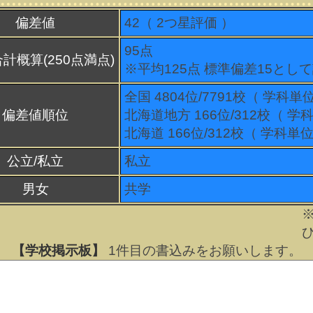
偏差値
42（
2
つ星評価 ）
95点
計概算(250点満点)
※平均125点 標準偏差15とし
全国 4804位/7791校（ 学科単
偏差値順位
北海道地方 166位/312校（ 学
北海道 166位/312校（ 学科単位
公立/私立
私立
男女
共学
【学校掲示板】
1
件目の書込みをお願いします。