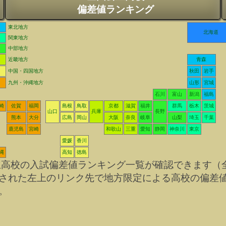
偏差値ランキング
東北地方
北海道
関東地方
中部地方
近畿地方
青森
中国・四国地方
秋田
岩手
九州・沖縄地方
山形
宮城
石川
富山
新潟
福島
崎
佐賀
福岡
島根
鳥取
京都
滋賀
福井
群馬
栃木
茨城
山口
兵庫
長野
熊本
大分
広島
岡山
大阪
奈良
岐阜
山梨
埼玉
千葉
鹿児島
宮崎
和歌山
三重
愛知
静岡
神奈川
東京
愛媛
香川
縄
高知
徳島
立高校の入試偏差値ランキング一覧が確認できます（
された左上のリンク先で地方限定による高校の偏差
。