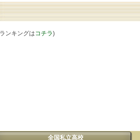
値ランキングは
コチラ
)
全国私立高校