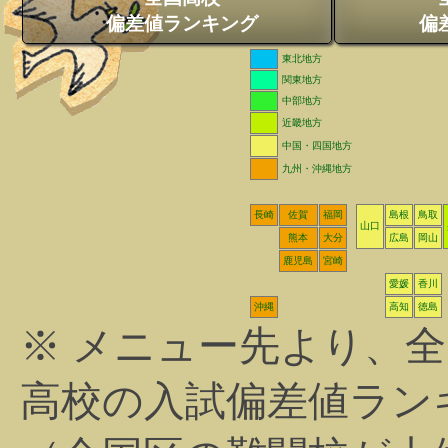
偏差値ランキング
偏
東北地方
関東地方
中部地方
近畿地方
中国・四国地方
九州・沖縄地方
長崎
佐賀
福岡
島根
鳥取
山口
熊本
大分
広島
岡山
鹿児島
宮崎
愛媛
香川
沖縄
高知
徳島
※ メニュー先より、
高校の入試偏差値ラン