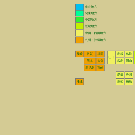
東北地方
関東地方
中部地方
近畿地方
中国・四国地方
九州・沖縄地方
長崎
佐賀
福岡
島根
鳥取
山口
熊本
大分
広島
岡山
鹿児島
宮崎
愛媛
香川
沖縄
高知
徳島