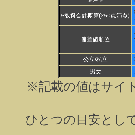
5教科合計概算(250点満点)
偏差値順位
公立/私立
男女
※記載の値はサイ
ひとつの目安とし