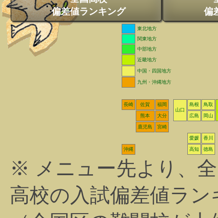
偏差値ランキング
偏
東北地方
関東地方
中部地方
近畿地方
中国・四国地方
九州・沖縄地方
長崎
佐賀
福岡
島根
鳥取
山口
熊本
大分
広島
岡山
鹿児島
宮崎
愛媛
香川
沖縄
高知
徳島
※ メニュー先より、
高校の入試偏差値ラン