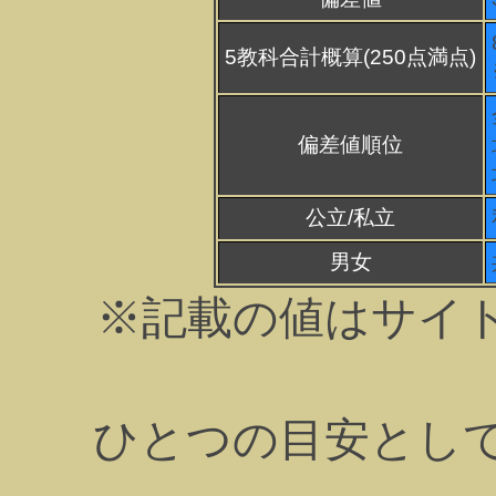
5教科合計概算(250点満点)
偏差値順位
公立/私立
男女
※記載の値はサイ
ひとつの目安とし