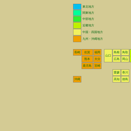
東北地方
関東地方
中部地方
近畿地方
中国・四国地方
九州・沖縄地方
長崎
佐賀
福岡
島根
鳥取
山口
熊本
大分
広島
岡山
鹿児島
宮崎
愛媛
香川
沖縄
高知
徳島