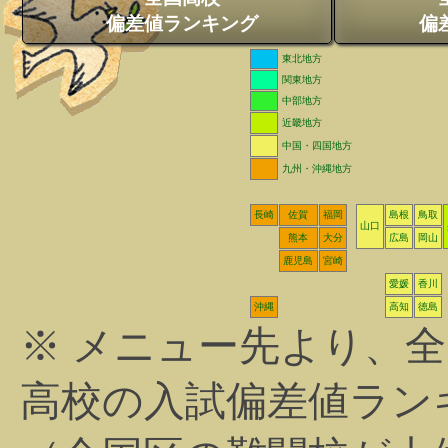
偏差値ランキング
偏
東北地方
関東地方
中部地方
近畿地方
中国・四国地方
九州・沖縄地方
長崎
佐賀
福岡
島根
鳥取
山口
熊本
大分
広島
岡山
鹿児島
宮崎
愛媛
香川
沖縄
高知
徳島
※ メニュー先より、
高校の入試偏差値ラン