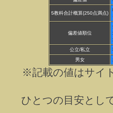
5教科合計概算(250点満点)
偏差値順位
公立/私立
男女
※記載の値はサイ
ひとつの目安とし