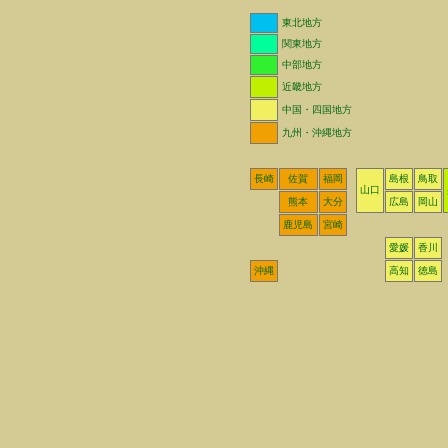
東北地方
関東地方
中部地方
近畿地方
中国・四国地方
九州・沖縄地方
長崎
佐賀
福岡
島根
鳥取
山口
熊本
大分
広島
岡山
鹿児島
宮崎
愛媛
香川
沖縄
高知
徳島